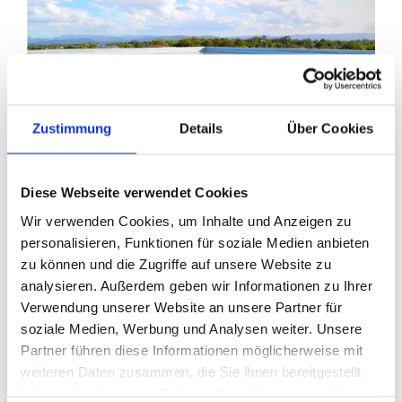
Zustimmung
Details
Über Cookies
Diese Webseite verwendet Cookies
10.02.2020
-
Energiewirtschaft,
EGT
Wir verwenden Cookies, um Inhalte und Anzeigen zu
Gruppe
personalisieren, Funktionen für soziale Medien anbieten
3 Steuerarten, die jeder PV-
zu können und die Zugriffe auf unsere Website zu
Anlagenbetreiber kennen sollte
analysieren. Außerdem geben wir Informationen zu Ihrer
Verwendung unserer Website an unsere Partner für
von Johannes Müller
soziale Medien, Werbung und Analysen weiter. Unsere
Partner führen diese Informationen möglicherweise mit
Als PV-Anlagenbetreiber nutzen Sie
weiteren Daten zusammen, die Sie ihnen bereitgestellt
Ihren selbst erzeugten Strom in der
haben oder die sie im Rahmen Ihrer Nutzung der Dienste
Regel nicht komplett selbst, sondern