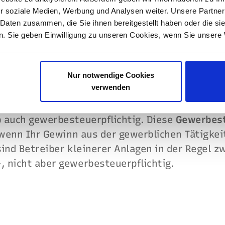
r soziale Medien, Werbung und Analysen weiter. Unsere Partner
ssteuer
geht es um den Gewinn bzw. Verlust, de
 Daten zusammen, die Sie ihnen bereitgestellt haben oder die s
e erwirtschaften. Dieser wird über eine Laufze
. Sie geben Einwilligung zu unseren Cookies, wenn Sie unsere 
lage geschätzt. Sind über die Gesamtlaufzeit G
amt auf diese Gewinne die Einkommenssteuer. I
, wertet das Finanzamt Ihre Anlage als Liebha
Nur notwendige Cookies
verwenden
ommenssteuer gilt Ihre Anlage als Gewerbebetri
 auch gewerbesteuerpflichtig. Diese
Gewerbes
 wenn Ihr Gewinn aus der gewerblichen Tätigkei
ind Betreiber kleinerer Anlagen in der Regel z
 nicht aber gewerbesteuerpflichtig.