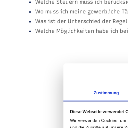
Welche Steuern muss ich berücksi
Wo muss ich meine gewerbliche Tä
Was ist der Unterschied der Rege
Welche Möglichkeiten habe ich b
Welche Steuern
Wer eine Photovolta
Zustimmung
Umsatzsteuer, die 
Die
Umsatzsteuer
b
Diese Webseite verwendet 
Ihrer Anlage oder d
Wir verwenden Cookies, um I
und die Zugriffe auf unsere 