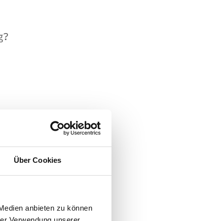
g?
lick haben: die
Über Cookies
 B. den Kaufpreis
 Medien anbieten zu können
hrer Verwendung unserer