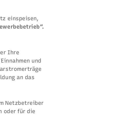
tz einspeisen,
Gewerbebetrieb“.
er Ihre
e Einnahmen und
larstromerträge
eldung an das
em Netzbetreiber
 oder für die