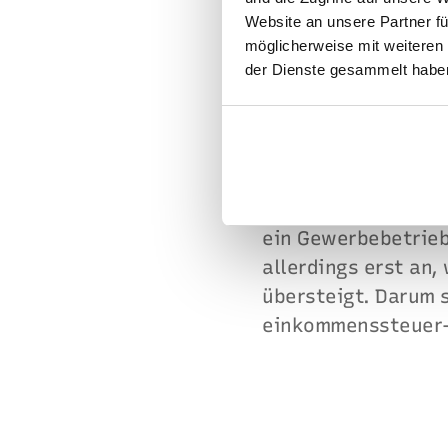
Website an unsere Partner fü
Bei der
Einkommen
möglicherweise mit weiteren
Betrieb Ihrer Anlag
der Dienste gesammelt haben
der Planung der An
fordert das Finanz
Verlust zu erwarten
Im Rahmen der Eink
ein Gewerbebetrieb
allerdings erst an,
übersteigt. Darum s
einkommenssteuer-,