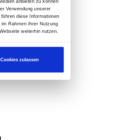
 Medien anbieten zu können
! Die EGT besitzt
hrer Verwendung unserer
 führen diese Informationen
e über eine deutsche
ie im Rahmen Ihrer Nutzung
den.
Webseite weiterhin nutzen.
Cookies zulassen