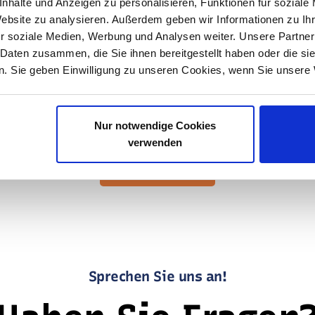
nhalte und Anzeigen zu personalisieren, Funktionen für soziale
 keinen Fall Ihre Daten an diese Anrufer heraus
Website zu analysieren. Außerdem geben wir Informationen zu I
r soziale Medien, Werbung und Analysen weiter. Unsere Partner
es Kundencenter in Triberg, wodurch alle Anruf
 Daten zusammen, die Sie ihnen bereitgestellt haben oder die s
die Triberger Vorwahl 07722 ausgesteuert wer
. Sie geben Einwilligung zu unseren Cookies, wenn Sie unsere 
Nur notwendige Cookies
verwenden
zur Übersicht
Sprechen Sie uns an!