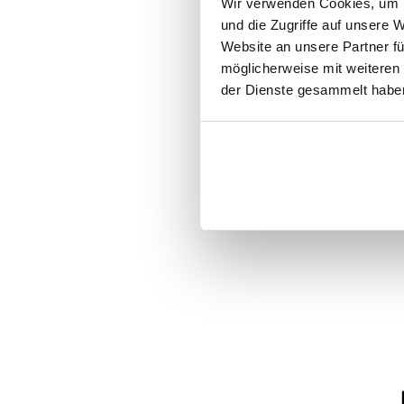
Wir verwenden Cookies, um I
Bitte geben Sie auf
und die Zugriffe auf unsere 
Website an unsere Partner fü
lediglich ein eigen
möglicherweise mit weiteren
Ländervorwahl und 
der Dienste gesammelt haben