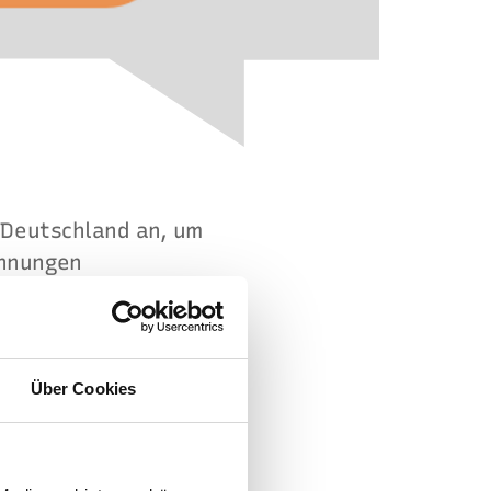
 Deutschland an, um
chnungen
iesen und auf
sich mit keiner
t. Aktuell erfolgen
europäische
Über Cookies