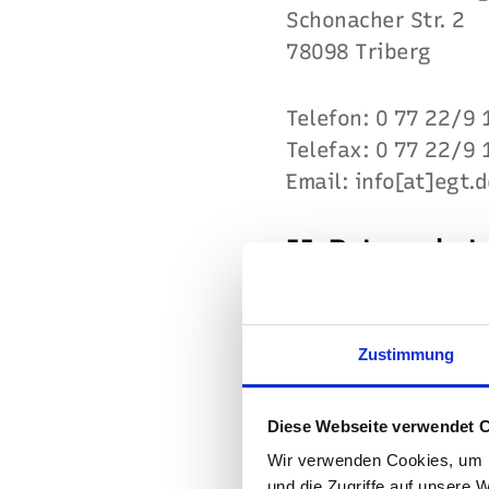
Schonacher Str. 2
78098 Triberg
Telefon: 0 77 22/9 
Telefax: 0 77 22/9 
Email: info[at]egt.
II. Datenschut
Sie erreichen unse
Zustimmung
Herr Erich Zimmer
Email: e.zimmerman
ZIDA- Datensicher
Diese Webseite verwendet 
Büro Mannheim
Wir verwenden Cookies, um I
Schwarzwaldstraße
und die Zugriffe auf unsere 