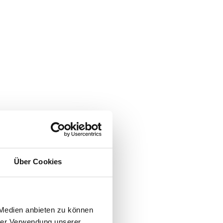
Über Cookies
 Medien anbieten zu können
hrer Verwendung unserer