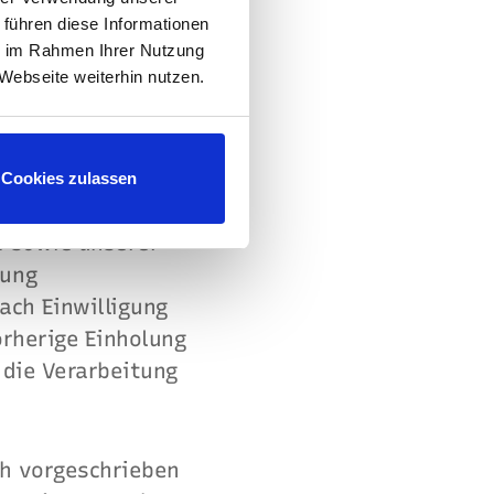
 führen diese Informationen
ie im Rahmen Ihrer Nutzung
Webseite weiterhin nutzen.
Cookies zulassen
er grundsätzlich
e sowie unserer
dung
ach Einwilligung
orherige Einholung
 die Verarbeitung
ch vorgeschrieben