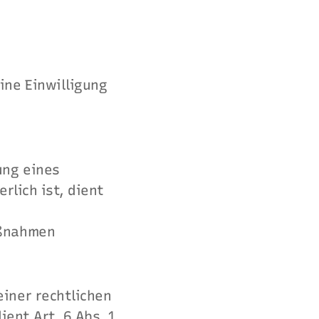
ne Einwilligung
ung eines
rlich ist, dient
aßnahmen
iner rechtlichen
ient Art. 6 Abs. 1