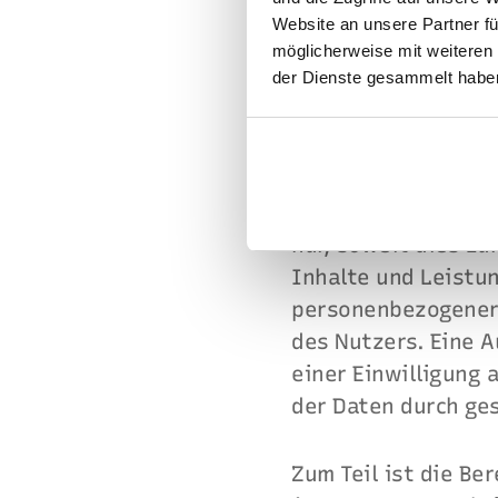
Website an unsere Partner fü
68163 Mannheim
möglicherweise mit weiteren
der Dienste gesammelt haben
III. Allgemein
1. Beschreibung un
Wir erheben und ve
nur, soweit dies zu
Inhalte und Leistu
personenbezogener 
des Nutzers. Eine A
einer Einwilligung 
der Daten durch ges
Zum Teil ist die B