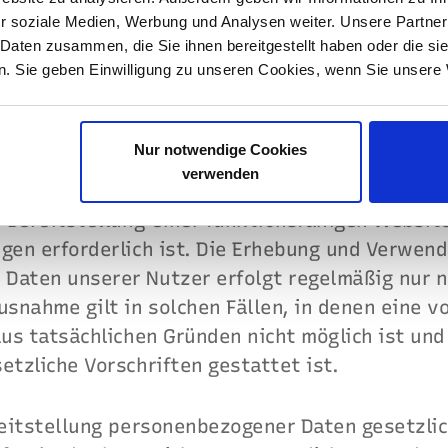
r soziale Medien, Werbung und Analysen weiter. Unsere Partner
 Daten zusammen, die Sie ihnen bereitgestellt haben oder die s
. Sie geben Einwilligung zu unseren Cookies, wenn Sie unsere 
es zur Datenverarbeitung
d Zweck der Datenverarbeitung
Nur notwendige Cookies
verwenden
rwenden personenbezogene Daten unserer Nutz
r Bereitstellung einer funktionsfähigen Websit
ngen erforderlich ist. Die Erhebung und Verwen
Daten unserer Nutzer erfolgt regelmäßig nur n
usnahme gilt in solchen Fällen, in denen eine v
aus tatsächlichen Gründen nicht möglich ist und
etzliche Vorschriften gestattet ist.
ereitstellung personenbezogener Daten gesetzli