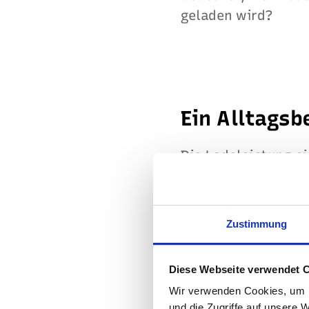
geladen wird?
Ein Alltagsb
Die Ladeleistung ei
Haushaltssteckdose
vergleichen. Bis de
Zustimmung
Bei einem E-Auto m
benötigt der Ladev
Diese Webseite verwendet 
Wasserkocher über 
Wir verwenden Cookies, um I
und die Zugriffe auf unsere 