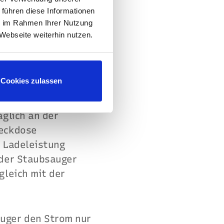
2,3 kW. Die
 führen diese Informationen
eschöpft, darauf
ie im Rahmen Ihrer Nutzung
Webseite weiterhin nutzen.
Cookies zulassen
äglich an der
teckdose
r Ladeleistung
oder Staubsauger
gleich mit der
uger den Strom nur