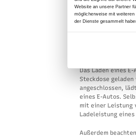
Ein E-Auto lädt übe
Website an unsere Partner fü
maximale Leistung 
möglicherweise mit weiteren
der Dienste gesammelt haben
ausgelegt ist sie j
Die große Ge
Das Laden eines E-A
Steckdose geladen 
angeschlossen, läd
eines E-Autos. Sel
mit einer Leistung 
Ladeleistung eines
Außerdem beachtens