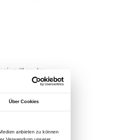
eziegel“ an der
asserkochers
Über Cookies
weise 90 kWh
: Würden Sie einen
r nicht.
 Medien anbieten zu können
hrer Verwendung unserer