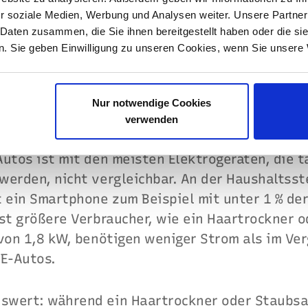
r mehrere Stunden mit einer Ladeleistung von 
r soziale Medien, Werbung und Analysen weiter. Unsere Partner
einer Haushaltssteckdose wird somit zwar ausg
 Daten zusammen, die Sie ihnen bereitgestellt haben oder die s
. Sie geben Einwilligung zu unseren Cookies, wenn Sie unsere 
edoch nicht.
Nur notwendige Cookies
fahr beim Laden
verwenden
utos ist mit den meisten Elektrogeräten, die t
werden, nicht vergleichbar. An der Haushaltss
t ein Smartphone zum Beispiel mit unter 1 % de
bst größere Verbraucher, wie ein Haartrockner 
von 1,8 kW, benötigen weniger Strom als im Ver
 E-Autos.
wert: während ein Haartrockner oder Staubsa