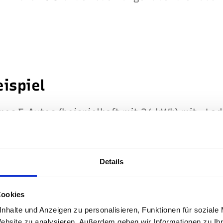
eispiel
nes E-Autos (beispielhaft mit 24 kWh) mit „Lad
 (2,3 kW) lässt sich mit der Leistung eines W
r Akku voll ist, dauert es ca. 10 Stunden.
Details
it einer größeren Akkukapazität von beispiels
organg schon knapp 40 Stunden. Zum Vergleich
Cookies
diese Dauer in Betrieb nehmen? Vermutlich ehe
nhalte und Anzeigen zu personalisieren, Funktionen für soziale
Website zu analysieren. Außerdem geben wir Informationen zu I