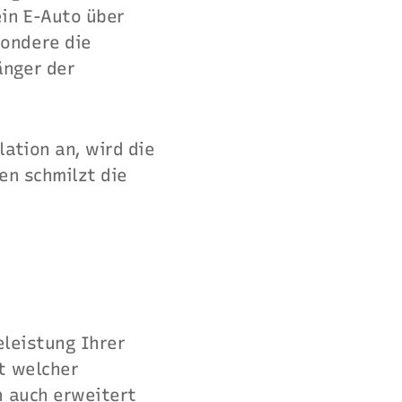
ein E-Auto über
sondere die
änger der
ation an, wird die
en schmilzt die
eleistung Ihrer
t welcher
n auch erweitert