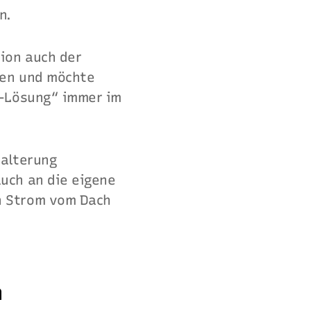
n.
ion auch der
den und möchte
e-Lösung“ immer im
halterung
uch an die eigene
n Strom vom Dach
n