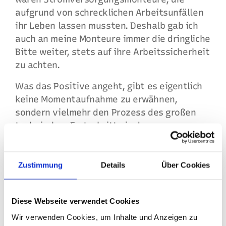
aufgrund von schrecklichen Arbeitsunfällen
ihr Leben lassen mussten. Deshalb gab ich
auch an meine Monteure immer die dringliche
Bitte weiter, stets auf ihre Arbeitssicherheit
zu achten.
Was das Positive angeht, gibt es eigentlich
keine Momentaufnahme zu erwähnen,
sondern vielmehr den Prozess des großen
technischen Fortschritts in den vergangenen
40 Jahren, der auch deutlich bei der EGT zu
spüren war. Das beste Beispiel ist die
Entwicklung der Steuerungs- und
Zustimmung
Details
Über Cookies
Überwachungstechnik. Von Anlagen, die rund
um die Uhr personell besetzt werden
Diese Webseite verwendet Cookies
mussten, über analoge Fernsteuerung bis zur
digitalen Prozesssteuerung und
Wir verwenden Cookies, um Inhalte und Anzeigen zu