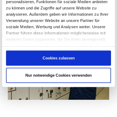
personalisieren, Funktionen für soziale Medien anbieten
-überwachung wurden hier enorme
zu können und die Zugriffe auf unsere Website zu
Fortschritte realisiert.“
analysieren. Außerdem geben wir Informationen zu Ihrer
Verwendung unserer Website an unsere Partner für
soziale Medien, Werbung und Analysen weiter. Unsere
Partner führen diese Informationen möglicherweise mit
weiteren Daten zusammen, die Sie ihnen bereitgestellt
haben oder die sie im Rahmen Ihrer Nutzung der Dienste
gesammelt haben. Sie geben Einwilligung zu unseren
Cookies, wenn Sie unsere Webseite weiterhin nutzen.
Cookies zulassen
Nur notwendige Cookies verwenden