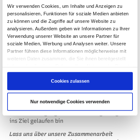
Wir verwenden Cookies, um Inhalte und Anzeigen zu
Kannst du uns von einem besonderen
personalisieren, Funktionen für soziale Medien anbieten
Moment oder einer besonderen Erfahrung
zu können und die Zugriffe auf unsere Website zu
während des Rennens erzählen?
analysieren. Außerdem geben wir Informationen zu Ihrer
Verwendung unserer Website an unsere Partner für
Als wir nach dem Wettkampf zusammen am
soziale Medien, Werbung und Analysen weiter. Unsere
Meer saßen und uns den Sonnenuntergang
Partner führen diese Informationen möglicherweise mit
angeschaut und angestoßen haben. Da haben
weiteren Daten zusammen, die Sie ihnen bereitgestellt
wir echt den Kopf geschüttelt, weil wir
haben oder die sie im Rahmen Ihrer Nutzung der Dienste
gedacht haben: So krass – wir dürfen einfach
gesammelt haben. Sie geben Einwilligung zu unseren
hier sein, und dass auch unter anderem
Cookies, wenn Sie unsere Webseite weiterhin nutzen.
Cookies zulassen
durch die Unterstützung durch die EGT. Ein
besonders schöner Moment war auch das
Nur notwendige Cookies verwenden
Ende des Rennens, als ich im
Sonnenuntergang unter einem Regenbogen
ins Ziel gelaufen bin
Lass uns über unsere Zusammenarbeit