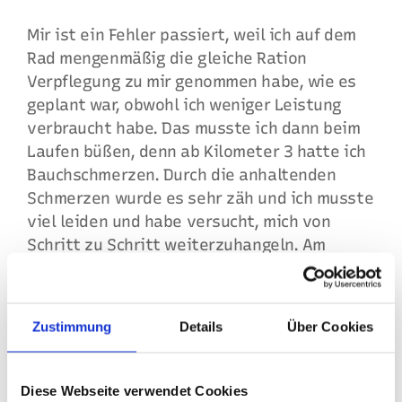
Mir ist ein Fehler passiert, weil ich auf dem
Rad mengenmäßig die gleiche Ration
Verpflegung zu mir genommen habe, wie es
geplant war, obwohl ich weniger Leistung
verbraucht habe. Das musste ich dann beim
Laufen büßen, denn ab Kilometer 3 hatte ich
Bauchschmerzen. Durch die anhaltenden
Schmerzen wurde es sehr zäh und ich musste
viel leiden und habe versucht, mich von
Schritt zu Schritt weiterzuhangeln. Am
Wendepunkt wusste ich, es geht alles nur
noch zurück ins Ziel, da habe ich angefangen
zu rechnen, was ich etwa für eine Endzeit
Zustimmung
Details
Über Cookies
erwarten kann und habe gemerkt, dass es
voll knapp auf die 11 h wird. Das hat mich
nochmal motiviert, weiter Gas zu gebe
Diese Webseite verwendet Cookies