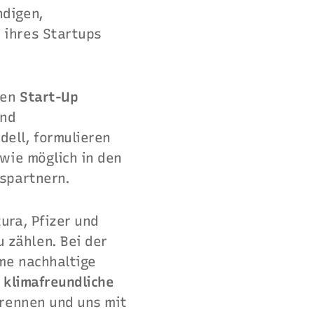
ndigen,
 ihres Startups
ten
Start-Up
und
ell, formulieren
wie möglich in den
nspartnern.
ura, Pfizer und
zählen. Bei der
me nachhaltige
d
klimafreundliche
brennen und uns mit