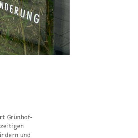
rt Grünhof-
hzeitigen
ündern und