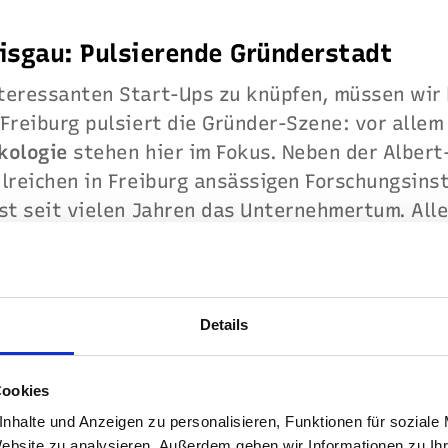
eisgau: Pulsierende Gründerstadt
teressanten Start-Ups zu knüpfen, müssen wir
Freiburg pulsiert die Gründer-Szene: vor alle
kologie
stehen hier im Fokus. Neben der Albert
hlreichen in Freiburg ansässigen Forschungsins
st seit vielen Jahren das Unternehmertum. Alle
f“ als Gründerzentrum und Heimat der Startup-,
Details
Cookies
nhalte und Anzeigen zu personalisieren, Funktionen für soziale
Website zu analysieren. Außerdem geben wir Informationen zu I