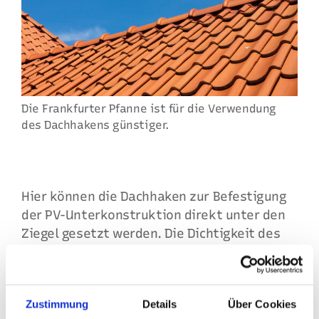
Die Frankfurter Pfanne ist für die Verwendung
des Dachhakens günstiger.
Hier können die Dachhaken zur Befestigung
der PV-Unterkonstruktion direkt unter den
Ziegel gesetzt werden. Die Dichtigkeit des
Daches wird dadurch nicht gefährdet.
Bei allen flachen Ziegeln muss in der Regel
statt eines Dachhakens, der unter dem
Zustimmung
Details
Über Cookies