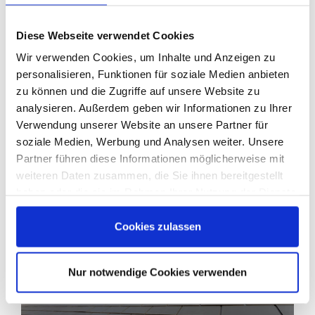
Ziegel gesetzt wird, ein
Blechziegel
verwendet werden. Dieser ersetzt den
Diese Webseite verwendet Cookies
bisherigen Ziegel vollständig und garantiert
nur so ein dichtes Dach. Hierzu zählen bspw.:
Wir verwenden Cookies, um Inhalte und Anzeigen zu
personalisieren, Funktionen für soziale Medien anbieten
Biberschwanzziegel,
zu können und die Zugriffe auf unsere Website zu
Tegalit-Ziegel
analysieren. Außerdem geben wir Informationen zu Ihrer
Verwendung unserer Website an unsere Partner für
Schieferplatten
soziale Medien, Werbung und Analysen weiter. Unsere
Asbestbelastung (hier ist eine vorherige
Partner führen diese Informationen möglicherweise mit
Dachsanierung zu empfehlen),
weiteren Daten zusammen, die Sie ihnen bereitgestellt
haben oder die sie im Rahmen Ihrer Nutzung der Dienste
gesammelt haben. Sie geben Einwilligung zu unseren
Cookies, wenn Sie unsere Webseite weiterhin nutzen.
Cookies zulassen
Nur notwendige Cookies verwenden