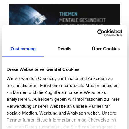
Zustimmung
Details
Über Cookies
Diese Webseite verwendet Cookies
Wir verwenden Cookies, um Inhalte und Anzeigen zu
personalisieren, Funktionen für soziale Medien anbieten
13.04.2022
-
EGT Gruppe,
Presse
zu können und die Zugriffe auf unsere Website zu
Presseinfo: Finde deine innere
analysieren. Außerdem geben wir Informationen zu Ihrer
Superkraft – Schülerevent der EGT
Verwendung unserer Website an unsere Partner für
soziale Medien, Werbung und Analysen weiter. Unsere
von Andrea Pfrengle
Partner führen diese Informationen möglicherweise mit
weiteren Daten zusammen, die Sie ihnen bereitgestellt
Die Corona-Pandemie hatte und hat