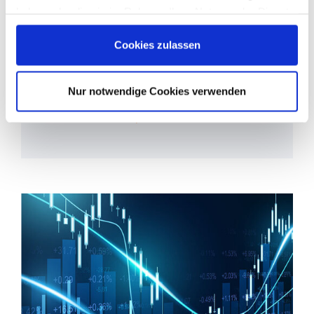
haben oder die sie im Rahmen Ihrer Nutzung der Dienste
auf kaum einen Bereich so massive
gesammelt haben. Sie geben Einwilligung zu unseren
Auswirkungen wie auf Schule und
Cookies, wenn Sie unsere Webseite weiterhin nutzen.
Cookies zulassen
Bildung. Sie bedeutet ganz neue und
ungeahnte Herausforderungen sowohl
für ...
Nur notwendige Cookies verwenden
Mehr erfahren