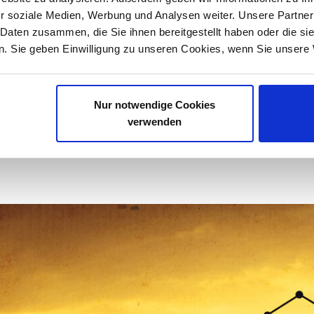
r soziale Medien, Werbung und Analysen weiter. Unsere Partner
t das mit der CO2-Bepreisung?
 Daten zusammen, die Sie ihnen bereitgestellt haben oder die s
. Sie geben Einwilligung zu unseren Cookies, wenn Sie unsere 
ie sich nun, wie genau das ablaufen soll mit de
gsweise der Besteuerung. Ganz einfach: Die I
nter das BEHG fallen, kaufen solche Zertifikate 
Nur notwendige Cookies
e Mehrwertsteuer – direkt
an den Kunden weiter
verwenden