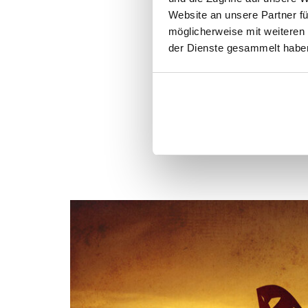
Website an unsere Partner fü
Wie genau läuf
möglicherweise mit weiteren
der Dienste gesammelt haben
Vielleicht fragen S
Zertifikate
beziehun
von Energien, die u
wird – wie auch di