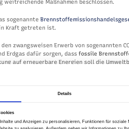
ng weitreichende Maßnahmen beschlossen.
das sogenannte
Brennstoffemissionshandelsges
n Kraft getreten ist.
h den zwangsweisen Erwerb von sogenannten CO
und Erdgas dafür sorgen, dass
fossile Brennstoff
ung auf erneuerbare Energien soll die Umweltb
ch reduzieren und so das Vorhaben "Klimaneutra
Details
cher sollen dadurch auf
erneuerbare Energien
um
Cookies
nhalte und Anzeigen zu personalisieren, Funktionen für soziale
Website zu analysieren. Außerdem geben wir Informationen zu I