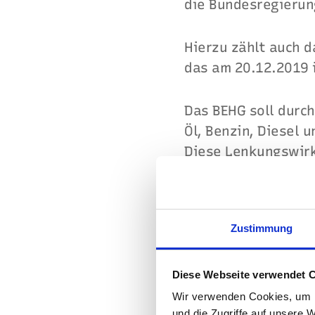
die Bundesregieru
Hierzu zählt auch 
das am 20.12.2019 i
Das BEHG soll durc
Öl, Benzin, Diesel 
Diese Lenkungswirk
Deutschland deutli
unterstützen.
Zustimmung
Sie als Endverbrau
Diese Webseite verwendet 
Wir verwenden Cookies, um I
und die Zugriffe auf unsere 