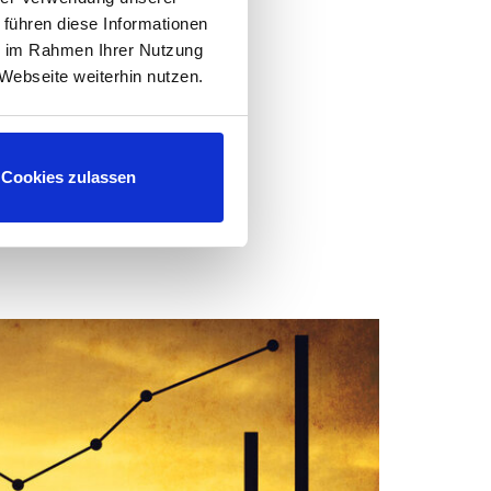
 führen diese Informationen
ie im Rahmen Ihrer Nutzung
Webseite weiterhin nutzen.
m
Kauf dieser
nverkehrbringer
ein. Deren Preis
gereicht
.
Cookies zulassen