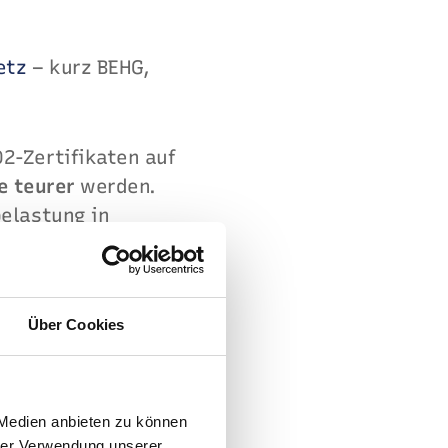
etz
– kurz BEHG,
2-Zertifikaten auf
e teurer
werden.
elastung in
lität bis 2050"
Über Cookies
steigen.
 Medien anbieten zu können
hrer Verwendung unserer