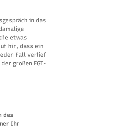
sgespräch in das
 damalige
 die etwas
f hin, dass ein
eden Fall verlief
 der großen EGT-
n des
mer Ihr