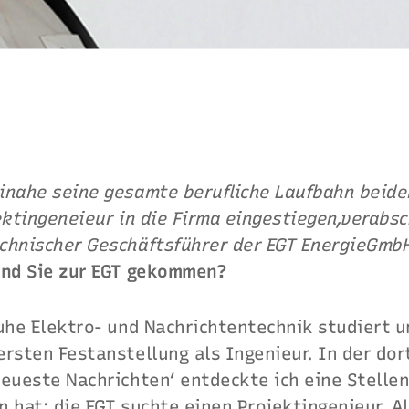
inahe seine gesamte berufliche Laufbahn bei
de
ektingeneieur in die Firma eingestiegen,
verabsc
chnischer Geschäftsführer der EGT Energie
GmbH
ind Sie zur EGT gekommen?
uhe Elektro- und Nachrichtentechnik studiert u
ersten Festanstellung als Ingenieur. In der do
eueste Nachrichten‘ entdeckte ich eine Stellen
 hat: die EGT suchte einen Projektingenieur. A