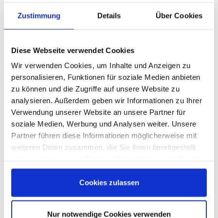
über die finanzielle Unterstützung. Auch der
Zustimmung
Details
Über Cookies
Fußballverein FC Alemannia Unterkirnach
nutzte die Prämie für neue Trikots.
Diese Webseite verwendet Cookies
Auch die Digitalisierung der Grundschule in
Wir verwenden Cookies, um Inhalte und Anzeigen zu
Eschbronn
konnten wir unterstützen. Die
personalisieren, Funktionen für soziale Medien anbieten
Schule versuchte, in Zeiten von Corona das
zu können und die Zugriffe auf unsere Website zu
Lernen zu Hause für ihre Schülerinnen und
analysieren. Außerdem geben wir Informationen zu Ihrer
Schüler durch elektronische Medien zu
Verwendung unserer Website an unsere Partner für
soziale Medien, Werbung und Analysen weiter. Unsere
erleichtern. Hierzu kam teilweise auch eine
Partner führen diese Informationen möglicherweise mit
eigene Unterstützungsplattform zum
weiteren Daten zusammen, die Sie ihnen bereitgestellt
Einsatz. Allerdings wurden auch die Grenzen
haben oder die sie im Rahmen Ihrer Nutzung der Dienste
des virtuellen Unterrichts deutlich. Mit dem
gesammelt haben. Sie geben Einwilligung zu unseren
Sponsoring der EGT soll der Medieneinsatz in
Cookies, wenn Sie unsere Webseite weiterhin nutzen.
Cookies zulassen
der Schule, aber auch das Lernen zu Hause
verbessert werden.
Nur notwendige Cookies verwenden