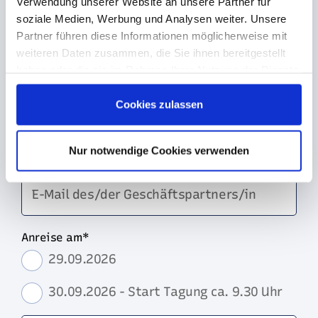
Verwendung unserer Website an unsere Partner für
soziale Medien, Werbung und Analysen weiter. Unsere
Anzahl Teilnehmer
*
Partner führen diese Informationen möglicherweise mit
Ich reise alleine an
weiteren Daten zusammen, die Sie ihnen bereitgestellt
haben oder die sie im Rahmen Ihrer Nutzung der Dienste
Ich bringe eine/n Geschäftspartner/in
gesammelt haben. Sie geben Einwilligung zu unseren
mit
Cookies, wenn Sie unsere Webseite weiterhin nutzen.
Cookies zulassen
Vor- und Nachname des/der Geschäftspartners/in
Nur notwendige Cookies verwenden
E-Mail des/der Geschäftspartners/in
Anreise am
*
29.09.2026
30.09.2026 - Start Tagung ca. 9.30 Uhr